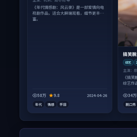
《年代情感剧：风云录》是一部爱情向电
视剧作品，适合大屏端观看，细节更丰
富。
搞笑脱
综艺
主演：
《搞笑
综艺作
富。
58万
9.8
34万
2024-04-26
年代
情感
怀旧
脱口秀