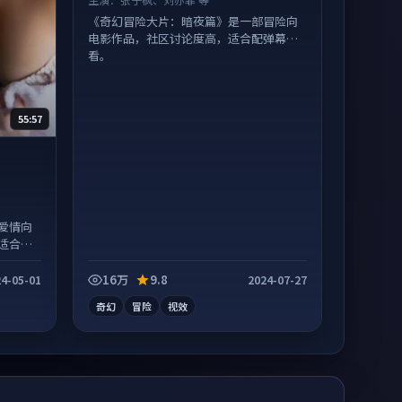
《奇幻冒险大片：暗夜篇》是一部冒险向
电影作品，社区讨论度高，适合配弹幕观
看。
55:57
爱情向
适合沉
16万
9.8
4-05-01
2024-07-27
奇幻
冒险
视效