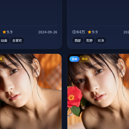
9.9
64万
9.9
2024-09-26
202
动画
合家欢
西部
荒野
对决
日本
播
院线