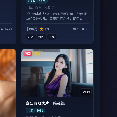
纪录片
2026
主演：
白宇、沈腾 等
《江河水利纪录：片尾惊喜》是一部冒险
向纪录片作品，画面质感在线，配乐与镜
头配合度高。
96万
9.9
4-08-23
2025-01-28
江河
水利
工程
韩国
院线
96:24
奇幻冒险大片：暗夜篇
电影
2022
主演：
张子枫、刘亦菲 等