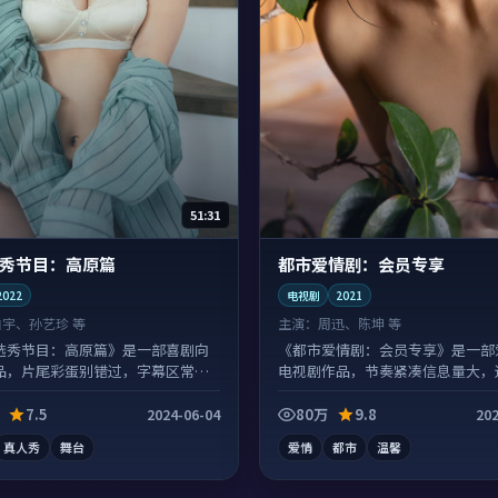
51:31
秀节目：高原篇
都市爱情剧：会员专享
2022
电视剧
2021
白宇、孙艺珍 等
主演：
周迅、陈坤 等
选秀节目：高原篇》是一部喜剧向
《都市爱情剧：会员专享》是一部
品，片尾彩蛋别错过，字幕区常有
电视剧作品，节奏紧凑信息量大，
浸式追看。
7.5
80万
9.8
2024-06-04
202
真人秀
舞台
爱情
都市
温馨