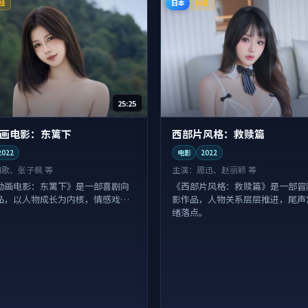
日本
结
独播
25:25
画电影：东篱下
西部片风格：救赎篇
2022
电影
2022
胡歌、张子枫 等
主演：
周迅、赵丽颖 等
动画电影：东篱下》是一部喜剧向
《西部片风格：救赎篇》是一部冒
品，以人物成长为内核，情感戏份
影作品，人物关系层层推进，尾声
绪落点。