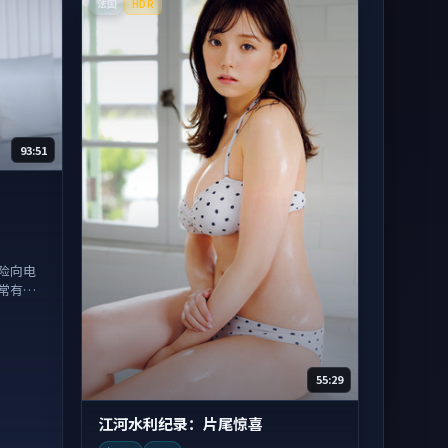
法国
HDR
93:51
险向电
常有情
55:29
江河水利纪录：片尾惊喜