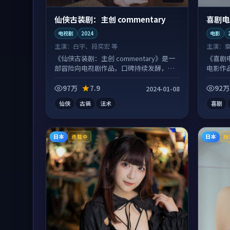
仙侠古装剧：主创 commentary
喜剧电
电视剧
2024
电影
主演：
白宇、段奕宏 等
主演：
《仙侠古装剧：主创 commentary》是一
《喜剧
部冒险向电视剧作品，口碑持续发酵，适
电影作
合周末一口气刷完。
扎实。
97万
7.9
92万
2024-01-08
仙侠
古装
法术
喜剧
日本
日本
连载中
独