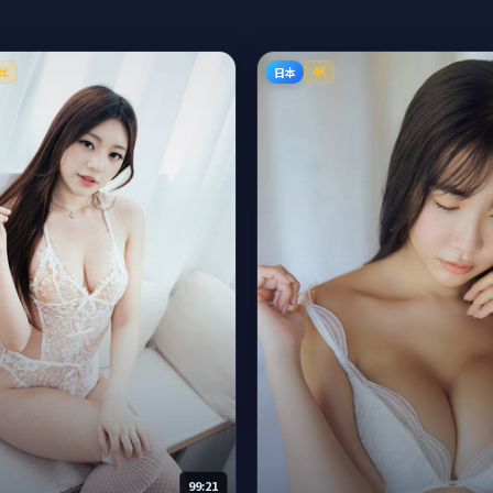
日本
比
4K
99:21