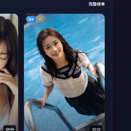
完整榜单
日本
4K
64:04
55:13