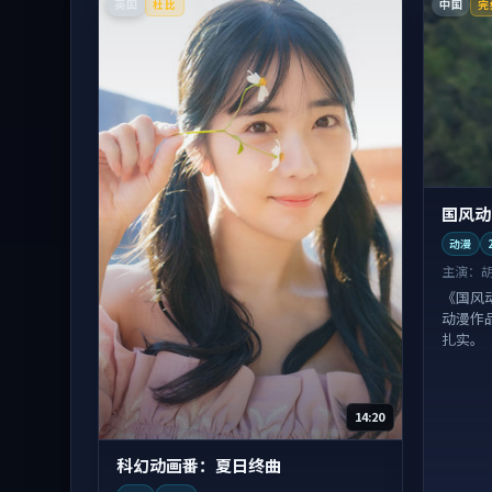
英国
中国
杜比
完
国风动
动漫
主演：
《国风
动漫作
扎实。
14:20
科幻动画番：夏日终曲