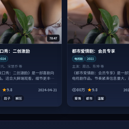
78:47
口秀：二创激励
都市爱情剧：会员专享
2024
电视剧
2021
廖凡、宋慧乔 等
主演：
周迅、陈坤 等
脱口秀：二创激励》是一部喜剧向
《都市爱情剧：会员专享》是一部
品，适合大屏端观看，细节更丰
电视剧作品，节奏紧凑信息量大，
浸式追看。
9.8
80万
9.8
2024-04-21
202
段子
解压
爱情
都市
温馨