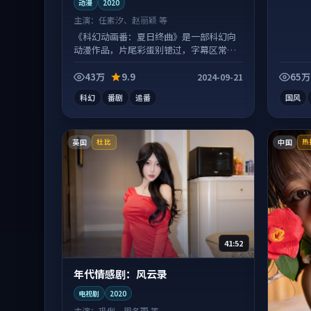
动漫
2020
主演：
任素汐、赵丽颖 等
《科幻动画番：夏日终曲》是一部科幻向
动漫作品，片尾彩蛋别错过，字幕区常有
惊喜。
43万
9.9
65万
2024-09-21
科幻
番剧
追番
国风
英国
中国
杜比
热
41:52
年代情感剧：风云录
电视剧
2020
主演：
巩俐、周冬雨 等