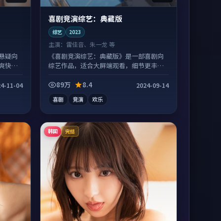
喜剧竞演综艺：典藏版
综艺
2023
主演：
雷佳音、朱一龙 等
悬疑向
《喜剧竞演综艺：典藏版》是一部喜剧向
爽快不
综艺作品，适合大屏端观看，细节更丰
富。
89万
8.4
4-11-04
2024-09-14
喜剧
竞演
欢乐
韩国
完结