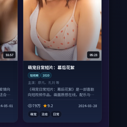
55:57
05:23
萌宠日常短片：幕后花絮
短视频
2020
主演：
廖凡、孔刘 等
爱情向
《萌宠日常短片：幕后花絮》是一部喜剧
适合沉
向短视频作品，画面质感在线，配乐与镜
头配合度高。
79万
9.2
4-05-01
2024-03-28
萌宠
治愈
日常