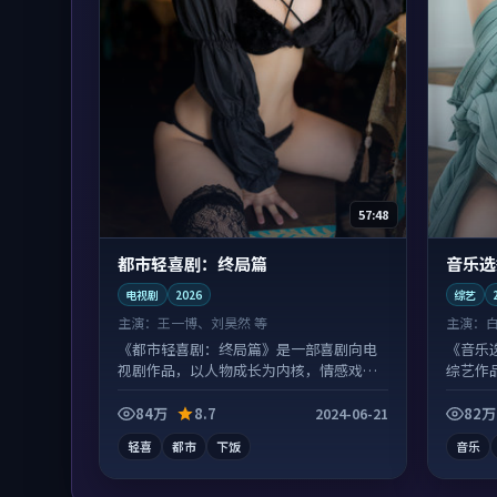
57:48
都市轻喜剧：终局篇
音乐选
电视剧
2026
综艺
主演：
王一博、刘昊然 等
主演：
《都市轻喜剧：终局篇》是一部喜剧向电
《音乐
视剧作品，以人物成长为内核，情感戏份
综艺作
扎实。
惊喜。
84万
8.7
82万
2024-06-21
轻喜
都市
下饭
音乐