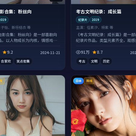
影合集：粉丝向
考古文明纪录：成长篇
2019
纪录片
2019
章子怡、新垣结衣 等
主演：
任素汐、杨紫 等
电影合集：粉丝向》是一部喜剧向
《考古文明纪录：成长篇》是一部
品，以人物成长为内核，情感戏份
纪录片作品，类型元素齐全，观感
拖沓。
9.2
91万
8.7
2024-11-21
202
合家欢
笑点密集
考古
文明
历史
日本
播
院线