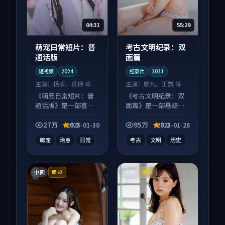
04:31
55:29
萌宠日常短片：普
考古文明纪录：双
通话版
面篇
短视频
2024
纪录片
2021
主演：
杨紫、巩俐 等
主演：
廖凡、王凯 等
《萌宠日常短片：普
《考古文明纪录：双
通话版》是一部喜剧
面篇》是一部悬疑向
向短视频作品，以人
纪录片作品，以人物
物成长为内核，情感
成长为内核，情感戏
27万
9.2
95万
9.2
2025-01-30
2025-01-28
戏份扎实。
份扎实。
萌宠
治愈
日常
考古
文明
历史
中国
中国
臻彩
高分