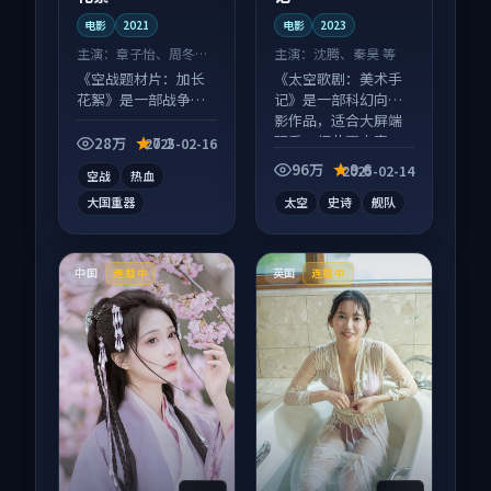
电影
2021
电影
2023
主演：
章子怡、周冬雨
主演：
沈腾、秦昊 等
等
《空战题材片：加长
《太空歌剧：美术手
花絮》是一部战争向
记》是一部科幻向电
电影作品，以人物成
影作品，适合大屏端
长为内核，情感戏份
观看，细节更丰富。
28万
7.2
2025-02-16
扎实。
96万
9.6
2025-02-14
空战
热血
大国重器
太空
史诗
舰队
中国
英国
连载中
连载中