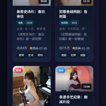
99:05
51:15
黑帮史诗片：春日
犯罪悬疑网剧：告
来信
别篇
电影
2026
电视剧
2021
主演：
朱一龙、秦昊 等
主演：
木村拓哉、廖凡
等
《黑帮史诗片：春日
《犯罪悬疑网剧：告
来信》是一部犯罪向
别篇》是一部悬疑向
电影作品，画面质感
电视剧作品，口碑持
在线，配乐与镜头配
续发酵，适合周末一
84万
9.2
75万
9.8
2024-07-08
2024-01-20
合度高。
口气刷完。
黑帮
史诗
群戏
悬疑
犯罪
烧脑
韩国
日本
杜比
臻彩
70:08
非遗手艺纪录：删
减片段