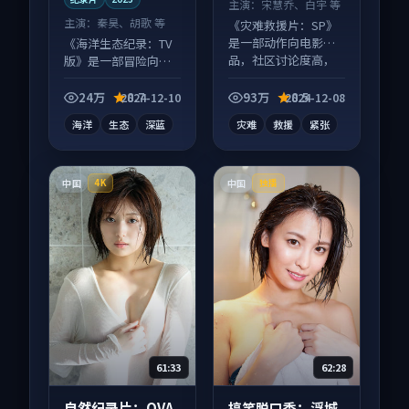
主演：
宋慧乔、白宇 等
主演：
秦昊、胡歌 等
《灾难救援片：SP》
是一部动作向电影作
《海洋生态纪录：TV
品，社区讨论度高，
版》是一部冒险向纪
适合配弹幕观看。
录片作品，片尾彩蛋
别错过，字幕区常有
24万
8.7
93万
8.5
2024-12-10
2024-12-08
惊喜。
海洋
生态
深蓝
灾难
救援
紧张
中国
中国
4K
独播
61:33
62:28
自然纪录片：OVA
搞笑脱口秀：浮城