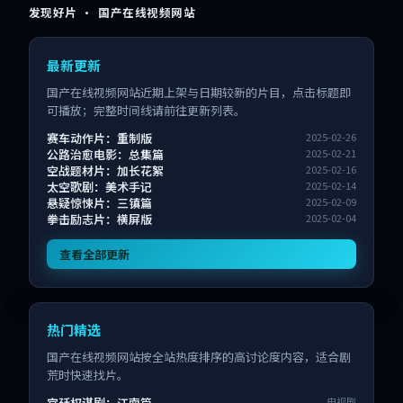
发现好片 · 国产在线视频网站
最新更新
国产在线视频网站近期上架与日期较新的片目，点击标题即
可播放；完整时间线请前往更新列表。
赛车动作片：重制版
2025-02-26
公路治愈电影：总集篇
2025-02-21
空战题材片：加长花絮
2025-02-16
太空歌剧：美术手记
2025-02-14
悬疑惊悚片：三镇篇
2025-02-09
拳击励志片：横屏版
2025-02-04
查看全部更新
热门精选
国产在线视频网站按全站热度排序的高讨论度内容，适合剧
荒时快速找片。
宫廷权谋剧：江南篇
电视剧