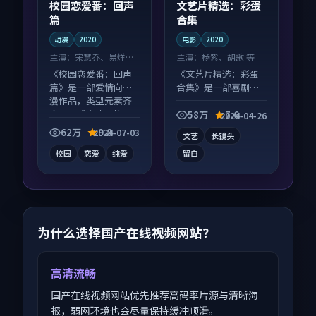
校园恋爱番：回声
文艺片精选：彩蛋
篇
合集
动漫
2020
电影
2020
主演：
宋慧乔、易烊千
主演：
杨紫、胡歌 等
玺 等
《校园恋爱番：回声
《文艺片精选：彩蛋
篇》是一部爱情向动
合集》是一部喜剧向
漫作品，类型元素齐
电影作品，多线叙事
全，观感爽快不拖
并行，细节值得二刷
58万
7.6
2024-04-26
沓。
回味。
62万
9.8
2024-07-03
文艺
长镜头
校园
恋爱
纯爱
留白
为什么选择国产在线视频网站？
高清流畅
国产在线视频网站优先推荐高码率片源与清晰海
报，弱网环境也会尽量保持缓冲顺滑。