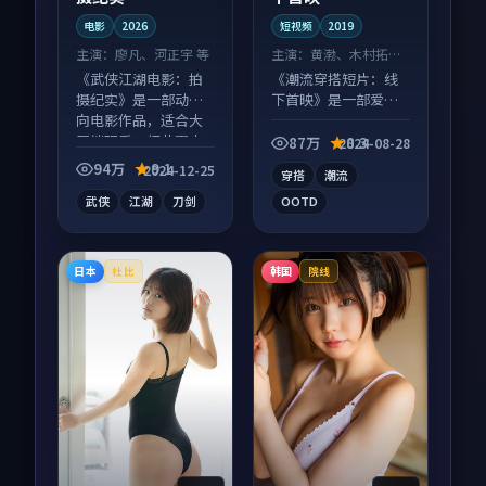
电影
2026
短视频
2019
主演：
廖凡、河正宇 等
主演：
黄渤、木村拓哉
等
《武侠江湖电影：拍
《潮流穿搭短片：线
摄纪实》是一部动作
下首映》是一部爱情
向电影作品，适合大
向短视频作品，多线
屏端观看，细节更丰
叙事并行，细节值得
87万
8.3
2024-08-28
富。
二刷回味。
94万
9.1
2024-12-25
穿搭
潮流
武侠
江湖
刀剑
OOTD
日本
韩国
杜比
院线