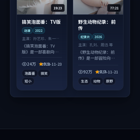
19:23
77:21
搞笑泡面番：TV版
野生动物纪录：前
传
动漫
2022
纪录片
2026
主演：
孙艺珍、朱一龙
等
主演：
孔刘、周迅 等
《搞笑泡面番：TV
版》是一部喜剧向动
《野生动物纪录：前
漫作品，以人物成长
传》是一部冒险向纪
为内核，情感戏份扎
录片作品，以人物成
24万
9.1
2024-11-23
实。
长为内核，情感戏份
92万
7.7
2024-11-21
泡面番
搞笑
扎实。
短小
生态
动物
原野