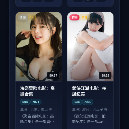
法国
韩国
4K
高分
99:57
99:55
海盗冒险电影：高
武侠江湖电影：拍
能合集
摄纪实
电影
2021
电影
2026
主演：
巩俐、周迅 等
主演：
廖凡、河正宇 等
《海盗冒险电影：高
《武侠江湖电影：拍
能合集》是一部冒险
摄纪实》是一部动作
向电影作品，节奏紧
向电影作品，适合大