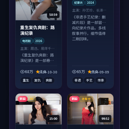
纪录片
2024
主演：
孙艺珍、长泽雅
58:59
美 等
《非遗手艺纪录：删
减片段》是一部冒险
重生复仇爽剧：路
向纪录片作品，多线
演纪录
叙事并行，细节值得
二刷回味。
电视剧
2026
主演：
周迅、易烊千玺
等
《重生复仇爽剧：路
演纪录》是一部悬疑
向电视剧作品，口碑
持续发酵，适合周末
68万
7.6
65万
9.8
2024-10-30
2024-09-09
一口气刷完。
重生
复仇
爽剧
非遗
手艺
传承
韩国
韩国
4K
连载中
15:00
99:52