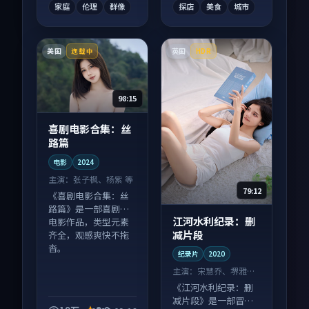
家庭
伦理
群像
探店
美食
城市
美国
英国
连载中
HDR
98:15
喜剧电影合集：丝
路篇
电影
2024
主演：
张子枫、杨紫 等
79:12
《喜剧电影合集：丝
路篇》是一部喜剧向
江河水利纪录：删
电影作品，类型元素
减片段
齐全，观感爽快不拖
沓。
纪录片
2020
主演：
宋慧乔、堺雅人
等
《江河水利纪录：删
减片段》是一部冒险