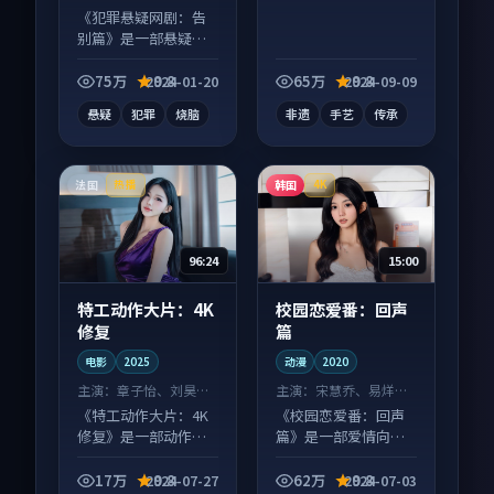
等
《犯罪悬疑网剧：告
别篇》是一部悬疑向
电视剧作品，口碑持
续发酵，适合周末一
75万
9.8
65万
9.8
2024-01-20
2024-09-09
口气刷完。
悬疑
犯罪
烧脑
非遗
手艺
传承
法国
韩国
热播
4K
96:24
15:00
特工动作大片：4K
校园恋爱番：回声
修复
篇
电影
2025
动漫
2020
主演：
章子怡、刘昊然
主演：
宋慧乔、易烊千
等
玺 等
《特工动作大片：4K
《校园恋爱番：回声
修复》是一部动作向
篇》是一部爱情向动
电影作品，人物关系
漫作品，类型元素齐
层层推进，尾声常有
全，观感爽快不拖
17万
9.8
62万
9.8
2024-07-27
2024-07-03