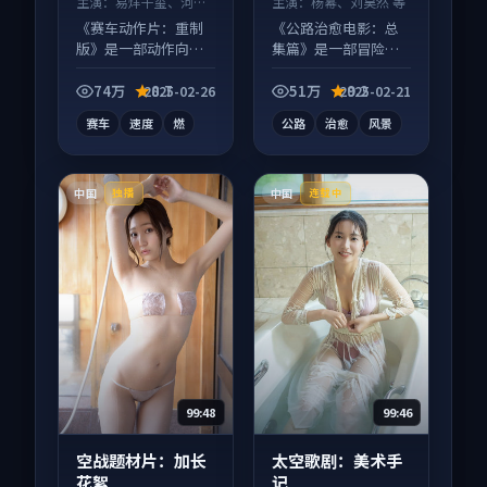
主演：
易烊千玺、河正
主演：
杨幂、刘昊然 等
宇 等
《赛车动作片：重制
《公路治愈电影：总
版》是一部动作向电
集篇》是一部冒险向
影作品，以人物成长
电影作品，社区讨论
为内核，情感戏份扎
度高，适合配弹幕观
74万
8.7
51万
9.2
2025-02-26
2025-02-21
实。
看。
赛车
速度
燃
公路
治愈
风景
中国
中国
独播
连载中
99:48
99:46
空战题材片：加长
太空歌剧：美术手
花絮
记