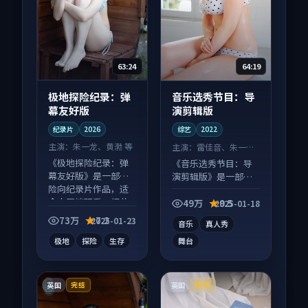
63:24
64:19
极地探险纪录：弹
音乐选秀节目：导
幕友好版
演剪辑版
纪录片
2026
综艺
2022
主演：
朱一龙、黄渤 等
主演：
雷佳音、朱一龙
等
《极地探险纪录：弹
《音乐选秀节目：导
幕友好版》是一部冒
演剪辑版》是一部喜
险向纪录片作品，适
剧向综艺作品，片尾
合大屏端观看，细节
彩蛋别错过，字幕区
49万
9.5
2025-01-18
更丰富。
常有惊喜。
73万
7.2
2025-01-23
音乐
真人秀
极地
探险
生存
舞台
英国
英国
完结
HDR