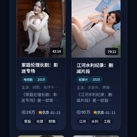
43:14
79:12
家庭伦理长剧：影
江河水利纪录：删
迷专场
减片段
电视剧
2019
纪录片
2020
主演：
胡歌、易烊千玺
主演：
宋慧乔、堺雅人
等
等
《家庭伦理长剧：影
《江河水利纪录：删
迷专场》是一部爱情
减片段》是一部冒险
向电视剧作品，节奏
向纪录片作品，社区
紧凑信息量大，适合
讨论度高，适合配弹
26万
9.9
95万
9.8
2025-01-13
2025-01-11
沉浸式追看。
幕观看。
家庭
伦理
群像
江河
水利
工程