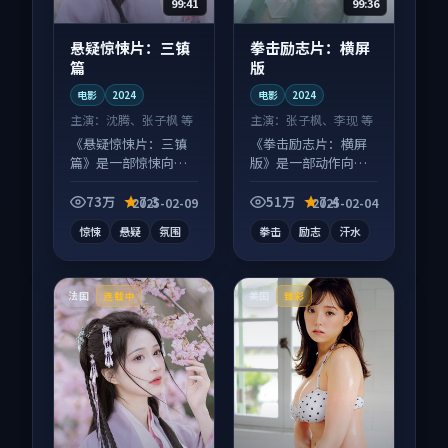
99:41
99:36
悬疑惊悚片：三镇
拳击励志片：横屏
篇
版
电影
2024
电影
2024
主演：
沈腾、张子枫 等
主演：
张子枫、李现 等
《悬疑惊悚片：三镇
《拳击励志片：横屏
篇》是一部惊悚向电
版》是一部动作向电
影作品，适合大屏端
影作品，画面质感在
观看，细节更丰富。
线，配乐与镜头配合
73万
7.3
51万
7.4
2025-02-09
2025-02-04
度高。
惊悚
悬疑
氛围
拳击
励志
汗水
法国
美国
连载中
臻彩