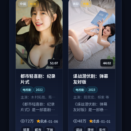
中国
美国
杜比
热播
51:07
44:02
都市轻喜剧：纪录
谍战潜伏剧：弹幕
片式
友好版
电视剧
2022
电视剧
2023
主演：
木村拓哉、陈坤
主演：
段奕宏、杨紫 等
等
《都市轻喜剧：纪录
《谍战潜伏剧：弹幕
片式》是一部喜剧向
友好版》是一部悬疑
电视剧作品，画面质
向电视剧作品，口碑
感在线，配乐与镜头
持续发酵，适合周末
72万
7.4
48万
8.8
2025-01-06
2025-01-01
配合度高。
一口气刷完。
轻喜
都市
下饭
谍战
潜伏
年代