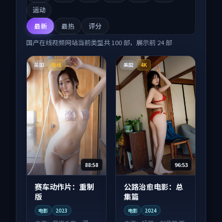
运动
最新
最热
评分
国产在线视频网站
当前类型共
100
部，展示前
24
部
英国
美国
院线
4K
88:58
96:53
赛车动作片：重制
公路治愈电影：总
版
集篇
电影
2023
电影
2024