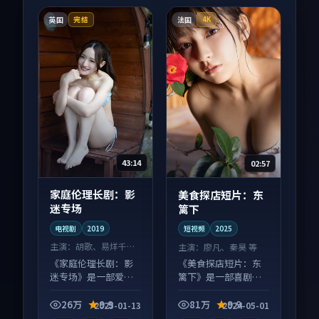
英国
法国
完结
4K
43:14
02:57
家庭伦理长剧：影
美食探店短片：东
迷专场
篱下
电视剧
2019
短视频
2025
主演：
胡歌、易烊千玺
主演：
廖凡、秦昊 等
等
《家庭伦理长剧：影
《美食探店短片：东
迷专场》是一部爱情
篱下》是一部喜剧向
向电视剧作品，节奏
短视频作品，类型元
紧凑信息量大，适合
素齐全，观感爽快不
26万
9.9
81万
9.9
2025-01-13
2024-05-01
沉浸式追看。
拖沓。