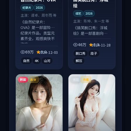
绘
纪录片
2026
综艺
2026
主演：
谭卓、周冬雨 等
主演：
陈坤、朱一龙 等
《自然纪录片：
OVA》是一部冒险向
《搞笑脱口秀：浮城
纪录片作品，类型元
绘》是一部喜剧向综
素齐全，观感爽快不
艺作品，片尾彩蛋别
拖沓。
错过，字幕区常有惊
46万
8.3
2024-11-28
喜。
69万
9.0
2024-12-03
脱口秀
段子
自然
4K
山河
解压
韩国
美国
高分
热播