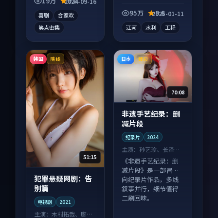
19万
9.8
2024-09-16
向纪录片作品，社区
讨论度高，适合配弹
95万
9.8
2025-01-11
喜剧
合家欢
幕观看。
笑点密集
江河
水利
工程
韩国
日本
院线
臻彩
70:08
非遗手艺纪录：删
减片段
纪录片
2024
主演：
孙艺珍、长泽雅
51:15
美 等
《非遗手艺纪录：删
减片段》是一部冒险
犯罪悬疑网剧：告
向纪录片作品，多线
别篇
叙事并行，细节值得
二刷回味。
电视剧
2021
主演：
木村拓哉、廖凡