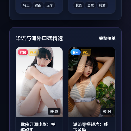
情绪落点。
沓。
特工
谍战
追车
校园
恋爱
纯爱
华语与海外口碑精选
完整榜单
韩国
日本
高分
高分
99:55
03:56
武侠江湖电影：拍
潮流穿搭短片：线
摄纪实
下首映