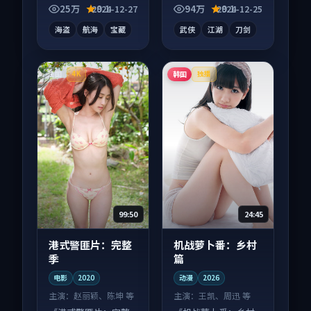
凑信息量大，适合沉
屏端观看，细节更丰
25万
9.1
94万
9.1
2024-12-27
2024-12-25
浸式追看。
富。
海盗
航海
宝藏
武侠
江湖
刀剑
法国
韩国
4K
独播
99:50
24:45
港式警匪片：完整
机战萝卜番：乡村
季
篇
电影
2020
动漫
2026
主演：
赵丽颖、陈坤 等
主演：
王凯、周迅 等