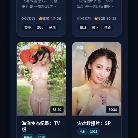
《港式警匪片：完整
《机战萝卜番：乡村
季》是一部犯罪向电
篇》是一部科幻向动
影作品，社区讨论度
漫作品，节奏紧凑信
高，适合配弹幕观
息量大，适合沉浸式
70万
7.8
48万
7.3
2024-12-20
2024-12-15
看。
追看。
警匪
港片
枪战
机战
萝卜
热血
法国
英国
热播
独播
53:40
89:38
海洋生态纪录：TV
灾难救援片：SP
版
电影
2023
纪录片
2025