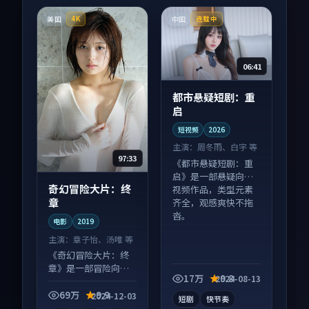
美国
中国
4K
连载中
06:41
都市悬疑短剧：重
启
短视频
2026
主演：
周冬雨、白宇 等
97:33
《都市悬疑短剧：重
启》是一部悬疑向短
奇幻冒险大片：终
视频作品，类型元素
章
齐全，观感爽快不拖
沓。
电影
2019
主演：
章子怡、汤唯 等
《奇幻冒险大片：终
章》是一部冒险向电
17万
9.8
2024-08-13
影作品，口碑持续发
酵，适合周末一口气
69万
9.9
2024-12-03
短剧
快节奏
刷完。