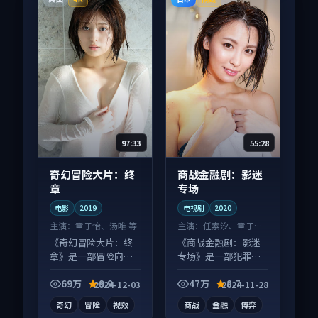
97:33
55:28
奇幻冒险大片：终
商战金融剧：影迷
章
专场
电影
2019
电视剧
2020
主演：
章子怡、汤唯 等
主演：
任素汐、章子怡
等
《奇幻冒险大片：终
《商战金融剧：影迷
章》是一部冒险向电
专场》是一部犯罪向
影作品，口碑持续发
电视剧作品，类型元
酵，适合周末一口气
素齐全，观感爽快不
69万
9.9
47万
8.7
2024-12-03
2024-11-28
刷完。
拖沓。
奇幻
冒险
视效
商战
金融
博弈