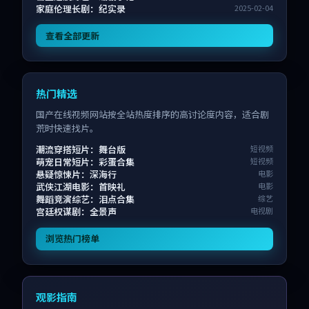
家庭伦理长剧：纪实录
2025-02-04
查看全部更新
热门精选
国产在线视频网站按全站热度排序的高讨论度内容，适合剧
荒时快速找片。
潮流穿搭短片：舞台版
短视频
萌宠日常短片：彩蛋合集
短视频
悬疑惊悚片：深海行
电影
武侠江湖电影：首映礼
电影
舞蹈竞演综艺：泪点合集
综艺
宫廷权谋剧：全景声
电视剧
浏览热门榜单
观影指南