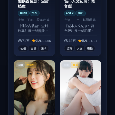
仙侠古装剧：尘封
城市人文纪录：舞
档案
台版
电视剧
2022
纪录片
2021
主演：
王凯、段奕宏 等
主演：
白宇、赵丽颖 等
《仙侠古装剧：尘封
《城市人文纪录：舞
档案》是一部冒险向
台版》是一部犯罪向
电视剧作品，节奏紧
纪录片作品，节奏紧
凑信息量大，适合沉
凑信息量大，适合沉
71万
7.9
48万
7.9
2025-01-06
2025-01-01
浸式追看。
浸式追看。
仙侠
古装
法术
城市
人文
夜拍
法国
中国
连载中
独播