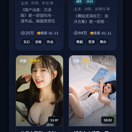
综艺
2025
主演：
陈坤、李现 等
主演：
胡歌、梁朝伟 等
《国产动漫：沉浸
版》是一部冒险向动
《舞蹈竞演综艺：泪
漫作品，画面质感在
点合集》是一部爱情
线，配乐与镜头配合
向综艺作品，画面质
度高。
感在线，配乐与镜头
25万
9.7
94万
8.5
2025-01-13
2025-01-11
配合度高。
玄幻
连载
热血
舞蹈
竞演
舞台
中国
中国
连载中
4K
51:07
58:02