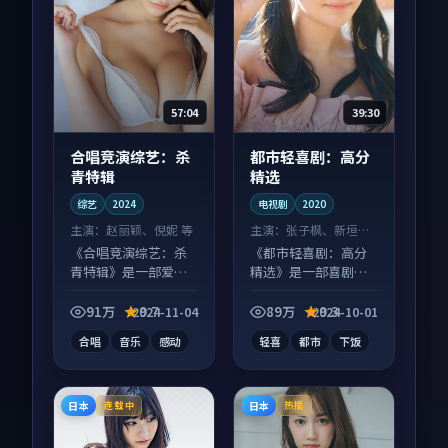
57:04
39:30
合唱竞演综艺：杀
都市轻喜剧：高分
青特辑
精选
综艺
2024
电视剧
2020
主演：
赵丽颖、倪妮 等
主演：
张子枫、新垣结
衣 等
《合唱竞演综艺：杀
《都市轻喜剧：高分
青特辑》是一部爱情
精选》是一部喜剧向
向综艺作品，人物关
电视剧作品，社区讨
系层层推进，尾声常
论度高，适合配弹幕
91万
9.7
89万
9.3
2024-11-04
2024-10-01
有情绪落点。
观看。
合唱
音乐
感动
轻喜
都市
下饭
日本
日本
连载中
热播