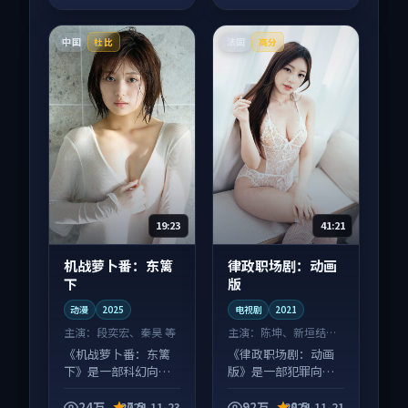
中国
法国
杜比
高分
19:23
41:21
机战萝卜番：东篱
律政职场剧：动画
下
版
动漫
2025
电视剧
2021
主演：
段奕宏、秦昊 等
主演：
陈坤、新垣结衣
等
《机战萝卜番：东篱
《律政职场剧：动画
下》是一部科幻向动
版》是一部犯罪向电
漫作品，适合大屏端
视剧作品，社区讨论
观看，细节更丰富。
度高，适合配弹幕观
24万
7.5
92万
8.5
2024-11-23
2024-11-21