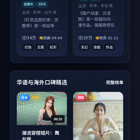
纪录片
2020
主演：
陈坤、李现 等
主演：
陈坤、白宇 等
《国产动漫：沉浸
版》是一部冒险向动
《红色主题纪录：完
漫作品，画面质感在
整季》是一部战争向
线，配乐与镜头配合
纪录片作品，人物关
度高。
系层层推进，尾声常
34万
9.8
25万
9.7
2024-04-04
2025-01-13
有情绪落点。
红色
主题
纪实
玄幻
连载
热血
华语与海外口碑精选
完整榜单
日本
韩国
独播
杜比
06:20
潮流穿搭短片：舞
台版