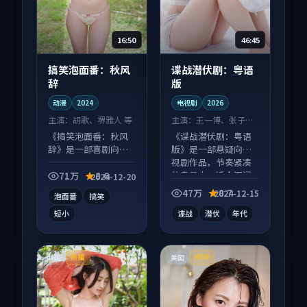
16:50
46:45
搞笑泡面番：秋风
谍战潜伏剧：粤语
辞
版
动漫
2024
电视剧
2026
主演：
胡歌、堺雅人 等
主演：
王一博、张子枫
等
《搞笑泡面番：秋风
《谍战潜伏剧：粤语
辞》是一部喜剧向动
版》是一部悬疑向电
漫作品，以人物成长
视剧作品，节奏紧凑
为内核，情感戏份扎
信息量大，适合沉浸
71万
8.6
2024-12-20
实。
式追看。
47万
8.7
2024-12-15
泡面番
搞笑
短小
谍战
潜伏
年代
中国
美国
热播
HDR