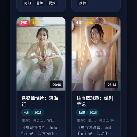
奇幻
冒险
视效
反转
韩国
中国
杜比
杜比
99:46
28:48
悬疑惊悚片：深海
热血篮球番：编剧
行
手记
电影
2023
动漫
2026
主演：
段奕宏、雷佳音
主演：
周迅、段奕宏 等
等
《悬疑惊悚片：深海
《热血篮球番：编剧
行》是一部惊悚向电
手记》是一部动作向