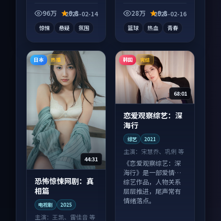
影作品，画面质感在
动漫作品，口碑持续
线，配乐与镜头配合
发酵，适合周末一口
96万
9.8
28万
9.8
2025-02-14
2025-02-16
度高。
气刷完。
惊悚
悬疑
氛围
篮球
热血
青春
日本
韩国
热播
完结
68:01
恋爱观察综艺：深
海行
综艺
2021
主演：
宋慧乔、巩俐 等
44:31
《恋爱观察综艺：深
海行》是一部爱情向
恐怖惊悚网剧：真
综艺作品，人物关系
相篇
层层推进，尾声常有
情绪落点。
电视剧
2025
主演：
王凯、雷佳音 等