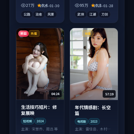
论度高，适合配弹幕
别错过，字幕区常有
27万
9.4
95万
9.3
2025-01-30
2025-01-28
观看。
惊喜。
公路
治愈
风景
武侠
江湖
刀剑
韩国
美国
热播
独播
04:24
57:19
生活技巧短片：修
年代情感剧：长空
复展映
篇
短视频
2024
电视剧
2023
主演：
宋慧乔、周迅 等
主演：
雷佳音、木村拓
哉 等