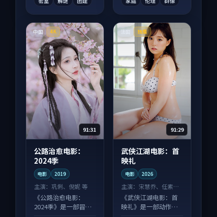
密室
解谜
团建
家庭
伦理
群像
中国
法国
4K
独播
91:31
91:29
公路治愈电影：
武侠江湖电影：首
2024季
映礼
电影
2019
电影
2026
主演：
巩俐、倪妮 等
主演：
宋慧乔、任素汐
等
《公路治愈电影：
《武侠江湖电影：首
2024季》是一部冒险
映礼》是一部动作向
向电影作品，社区讨
电影作品，片尾彩蛋