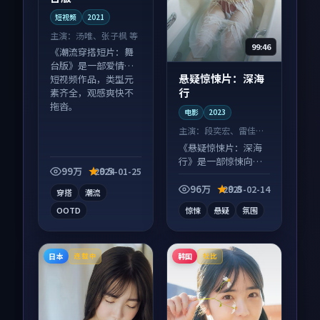
短视频
2021
主演：
汤唯、张子枫 等
99:46
《潮流穿搭短片：舞
台版》是一部爱情向
悬疑惊悚片：深海
短视频作品，类型元
行
素齐全，观感爽快不
拖沓。
电影
2023
主演：
段奕宏、雷佳音
等
《悬疑惊悚片：深海
行》是一部惊悚向电
99万
9.5
2024-01-25
影作品，画面质感在
线，配乐与镜头配合
96万
9.8
2025-02-14
穿搭
潮流
度高。
OOTD
惊悚
悬疑
氛围
日本
韩国
连载中
杜比