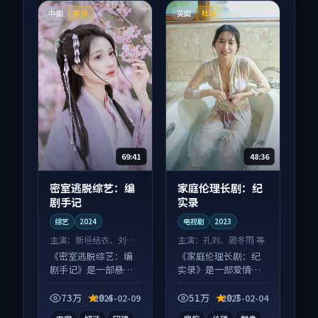
中国
英国
高分
杜比
69:41
48:36
密室逃脱综艺：编
家庭伦理长剧：纪
剧手记
实录
综艺
2024
电视剧
2023
主演：
新垣结衣、刘昊
主演：
孔刘、周冬雨 等
然 等
《密室逃脱综艺：编
《家庭伦理长剧：纪
剧手记》是一部悬疑
实录》是一部爱情向
向综艺作品，多线叙
电视剧作品，画面质
事并行，细节值得二
感在线，配乐与镜头
73万
9.4
51万
9.7
2025-02-09
2025-02-04
刷回味。
配合度高。