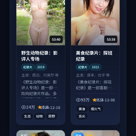
53:40
53:38
野生动物纪录：影
美食纪录片：探班
评人专场
纪录
纪录片
2019
纪录片
2023
主演：
周迅、刘昊然 等
主演：
谭卓、白宇 等
《野生动物纪录：影
《美食纪录片：探班
评人专场》是一部冒
纪录》是一部喜剧向
险向纪录片作品，多
纪录片作品，社区讨
线叙事并行，细节值
论度高，适合配弹幕
93万
8.2
2024-12-08
得二刷回味。
观看。
24万
8.8
2024-12-10
美食
烟火气
生态
动物
原野
舌尖
美国
日本
4K
院线