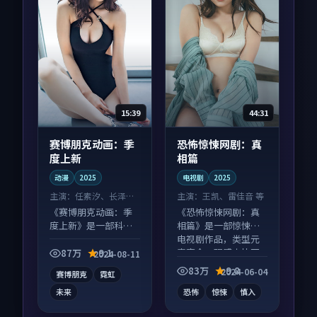
15:39
44:31
赛博朋克动画：季
恐怖惊悚网剧：真
度上新
相篇
动漫
2025
电视剧
2025
主演：
任素汐、长泽雅
主演：
王凯、雷佳音 等
美 等
《赛博朋克动画：季
《恐怖惊悚网剧：真
度上新》是一部科幻
相篇》是一部惊悚向
向动漫作品，以人物
电视剧作品，类型元
成长为内核，情感戏
素齐全，观感爽快不
87万
9.1
2024-08-11
份扎实。
拖沓。
83万
9.8
2024-06-04
赛博朋克
霓虹
未来
恐怖
惊悚
慎入