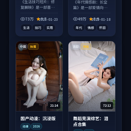
《生活技巧短片：修
《年代情感剧：长空
复展映》是一部喜剧
篇》是一部爱情向电
向短视频作品，人物
视剧作品，片尾彩蛋
关系层层推进，尾声
别错过，字幕区常有
73万
9.7
49万
8.9
2025-01-23
2025-01-18
常有情绪落点。
惊喜。
生活
技巧
实用
年代
情感
怀旧
中国
英国
独播
完结
21:14
72:12
国产动漫：沉浸版
舞蹈竞演综艺：泪
点合集
动漫
2026