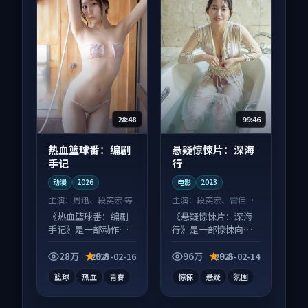
28:48
99:46
热血篮球番：编剧
悬疑惊悚片：深海
手记
行
动漫
2026
电影
2023
主演：
周迅、段奕宏 等
主演：
段奕宏、雷佳音
等
《热血篮球番：编剧
《悬疑惊悚片：深海
手记》是一部动作向
行》是一部惊悚向电
动漫作品，口碑持续
影作品，画面质感在
发酵，适合周末一口
线，配乐与镜头配合
28万
9.8
96万
9.8
2025-02-16
2025-02-14
气刷完。
度高。
篮球
热血
青春
惊悚
悬疑
氛围