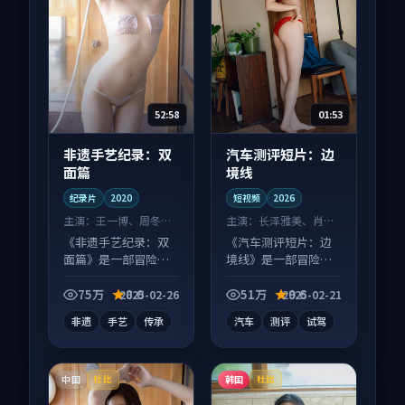
52:58
01:53
非遗手艺纪录：双
汽车测评短片：边
面篇
境线
纪录片
2020
短视频
2026
主演：
王一博、周冬雨
主演：
长泽雅美、肖战
等
等
《非遗手艺纪录：双
《汽车测评短片：边
面篇》是一部冒险向
境线》是一部冒险向
纪录片作品，口碑持
短视频作品，口碑持
续发酵，适合周末一
续发酵，适合周末一
75万
8.0
51万
9.6
2025-02-26
2025-02-21
口气刷完。
口气刷完。
非遗
手艺
传承
汽车
测评
试驾
中国
韩国
杜比
杜比