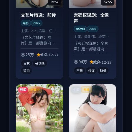
99:57
52:55
文艺片精选：前传
宫廷权谋剧：全景
声
电影
2025
电视剧
2020
主演：
木村拓哉、任素
汐 等
主演：
梁朝伟、段奕宏
《文艺片精选：前
等
传》是一部喜剧向电
《宫廷权谋剧：全景
影作品，类型元素齐
声》是一部悬疑向电
全，观感爽快不拖
视剧作品，多线叙事
25万
9.7
2024-12-27
沓。
并行，细节值得二刷
94万
9.2
2024-12-25
文艺
长镜头
回味。
留白
宫廷
权谋
群像
韩国
中国
连载中
热播