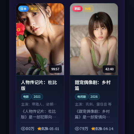
日本
韩国
高分
独播
99:57
42:40
人物传记片：杜比
甜宠偶像剧：乡村
版
篇
电影
2021
电视剧
2026
主演：
堺雅人、梁朝伟
主演：
巩俐、雷佳音 等
等
《人物传记片：杜比
《甜宠偶像剧：乡村
版》是一部犯罪向电
篇》是一部爱情向电
影作品，以人物成长
视剧作品，人物关系
为内核，情感戏份扎
层层推进，尾声常有
80万
8.5
79万
8.9
2024-05-01
2024-04-14
实。
情绪落点。