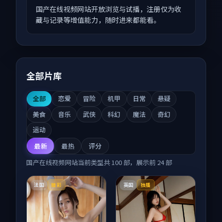
国产在线视频网站开放浏览与试播，注册仅为收
藏与记录等增值能力，随时进来都能看。
全部片库
全部
恋爱
冒险
机甲
日常
悬疑
美食
音乐
武侠
科幻
魔法
奇幻
运动
最新
最热
评分
国产在线视频网站
当前类型共
100
部，展示前
24
部
法国
英国
臻彩
独播