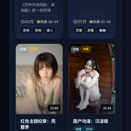
《恐怖惊悚网剧：真
相篇》是一部惊悚向
电视剧作品，类型元
素齐全，观感爽快不
83万
9.8
55万
9.8
2024-06-04
2024-03-06
拖沓。
恐怖
惊悚
慎入
恋爱
观察
嗑糖
中国
中国
HDR
独播
21:14
72:30
国产动漫：沉浸版
红色主题纪录：完
整季
动漫
2026