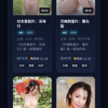
99:50
99:45
功夫喜剧片：深海
灾难救援片：塞北
行
篇
电影
2021
电影
2024
主演：
孔刘、新垣结衣
主演：
陈坤、河正宇 等
等
《功夫喜剧片：深海
《灾难救援片：塞北
行》是一部喜剧向电
篇》是一部动作向电
影作品，适合大屏端
影作品，画面质感在
观看，细节更丰富。
线，配乐与镜头配合
71万
9.4
47万
9.2
2024-12-20
2024-12-15
度高。
功夫
喜剧
动作
灾难
救援
紧张
英国
美国
4K
热播