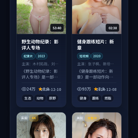
53:40
02:38
野生动物纪录：影
健身跟练短片：新
评人专场
章
纪录片
2023
短视频
2020
主演：
木村拓哉、刘亦
主演：
张子枫、新垣结
菲 等
衣 等
《野生动物纪录：影
《健身跟练短片：新
评人专场》是一部冒
章》是一部动作向短
险向纪录片作品，画
视频作品，画面质感
面质感在线，配乐与
在线，配乐与镜头配
24万
8.8
93万
7.3
2024-12-10
2024-12-08
镜头配合度高。
合度高。
生态
动物
原野
健身
跟练
燃脂
英国
美国
4K
连载中