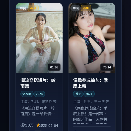
中国
中国
高分
热播
01:36
75:14
潮流穿搭短片：岭
偶像养成综艺：季
南篇
度上新
短视频
2024
综艺
2021
主演：
孔刘、宋慧乔 等
主演：
孔刘、王一博 等
《潮流穿搭短片：岭
《偶像养成综艺：季
南篇》是一部爱情向
度上新》是一部爱情
短视频作品，适合大
向综艺作品，人物关
屏端观看，细节更丰
系层层推进，尾声常
50万
9.9
2025-02-04
富。
有情绪落点。