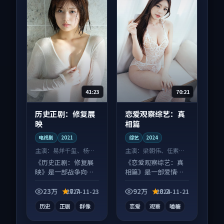
41:23
70:21
历史正剧：修复展
恋爱观察综艺：真
映
相篇
电视剧
2021
综艺
2024
主演：
易烊千玺、杨紫
主演：
梁朝伟、任素汐
等
等
《历史正剧：修复展
《恋爱观察综艺：真
映》是一部战争向电
相篇》是一部爱情向
视剧作品，类型元素
综艺作品，画面质感
齐全，观感爽快不拖
在线，配乐与镜头配
23万
7.7
92万
8.2
2024-11-23
2024-11-21
沓。
合度高。
历史
正剧
群像
恋爱
观察
嗑糖