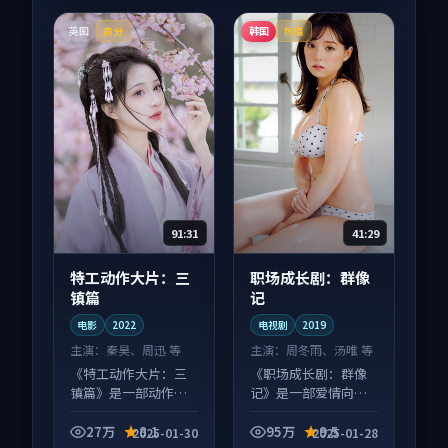
英国
韩国
高分
热播
91:31
41:29
特工动作大片：三
职场成长剧：群像
镇篇
记
电影
2022
电视剧
2019
主演：
秦昊、周迅 等
主演：
周冬雨、汤唯 等
《特工动作大片：三
《职场成长剧：群像
镇篇》是一部动作向
记》是一部爱情向电
电影作品，适合大屏
视剧作品，适合大屏
端观看，细节更丰
端观看，细节更丰
27万
8.1
95万
9.5
2025-01-30
2025-01-28