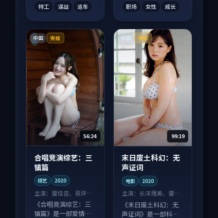
富。
富。
特工
谍战
追车
职场
女性
成长
中国
中国
完结
完结
56:24
99:19
合唱竞演综艺：三
末日废土科幻：无
镇篇
声证词
综艺
2020
电影
2020
主演：
雷佳音、易烊千
主演：
长泽雅美、雷佳
玺 等
音 等
《合唱竞演综艺：三
《末日废土科幻：无
镇篇》是一部爱情向
声证词》是一部科幻