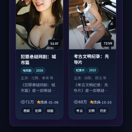
72:59
51:07
考古文明纪录：先
犯罪悬疑网剧：城
导片
市篇
纪录片
2023
电视剧
2026
主演：
胡歌、周迅 等
主演：
沈腾、秦昊 等
《考古文明纪录：先
《犯罪悬疑网剧：城
导片》是一部悬疑向
市篇》是一部悬疑向
纪录片作品，适合大
电视剧作品，画面质
屏端观看，细节更丰
感在线，配乐与镜头
71万
9.4
68万
9.0
2025-01-06
2024-10-30
富。
配合度高。
悬疑
犯罪
烧脑
考古
文明
历史