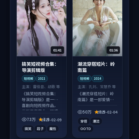
01:41
01:36
搞笑短视频合集：
潮流穿搭短片：岭
导演剪辑版
南篇
短视频
2021
短视频
2024
主演：
雷佳音、胡歌 等
主演：
孔刘、宋慧乔 等
《搞笑短视频合集：
《潮流穿搭短片：岭
导演剪辑版》是一部
南篇》是一部爱情向
喜剧向短视频作品，
短视频作品，适合大
类型元素齐全，观感
屏端观看，细节更丰
50万
9.9
2025-02-04
爽快不拖沓。
富。
73万
7.9
2025-02-09
穿搭
潮流
搞笑
段子
魔性
OOTD