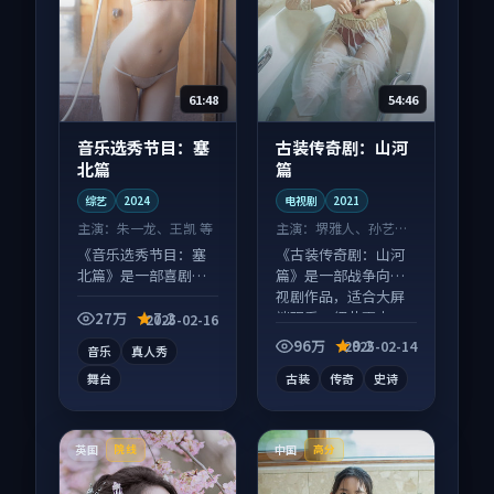
61:48
54:46
音乐选秀节目：塞
古装传奇剧：山河
北篇
篇
综艺
2024
电视剧
2021
主演：
朱一龙、王凯 等
主演：
堺雅人、孙艺珍
等
《音乐选秀节目：塞
《古装传奇剧：山河
北篇》是一部喜剧向
篇》是一部战争向电
综艺作品，适合大屏
视剧作品，适合大屏
端观看，细节更丰
端观看，细节更丰
27万
7.2
2025-02-16
富。
富。
96万
9.2
2025-02-14
音乐
真人秀
舞台
古装
传奇
史诗
英国
中国
院线
高分