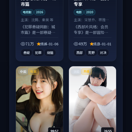
市篇
专享
电视剧
2026
电影
2020
主演：
沈腾、秦昊 等
主演：
宋慧乔、堺雅人
等
《犯罪悬疑网剧：城
《西部片风格：会员
市篇》是一部悬疑向
专享》是一部冒险向
电视剧作品，画面质
电影作品，节奏紧凑
感在线，配乐与镜头
信息量大，适合沉浸
71万
9.4
49万
8.2
2025-01-06
2025-01-01
配合度高。
式追看。
悬疑
犯罪
烧脑
西部
荒野
对决
中国
法国
杜比
热播
99:57
26:55