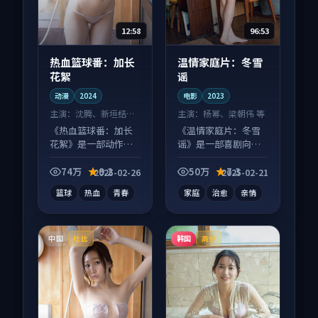
12:58
96:53
热血篮球番：加长
温情家庭片：冬雪
花絮
谣
动漫
2024
电影
2023
主演：
沈腾、新垣结衣
主演：
杨幂、梁朝伟 等
等
《热血篮球番：加长
《温情家庭片：冬雪
花絮》是一部动作向
谣》是一部喜剧向电
动漫作品，画面质感
影作品，社区讨论度
在线，配乐与镜头配
高，适合配弹幕观
74万
9.2
50万
7.3
2025-02-26
2025-02-21
合度高。
看。
篮球
热血
青春
家庭
治愈
亲情
中国
韩国
杜比
高分