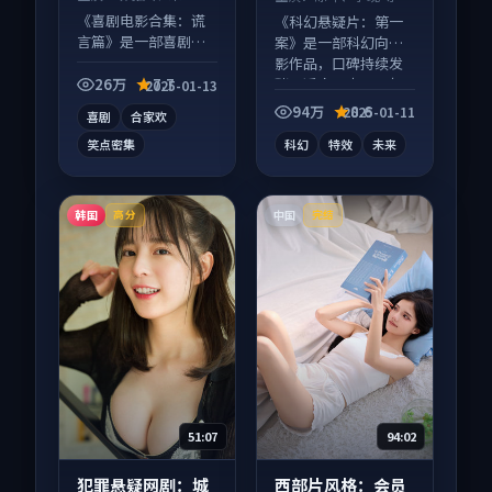
等
《喜剧电影合集：谎
《科幻悬疑片：第一
言篇》是一部喜剧向
案》是一部科幻向电
电影作品，口碑持续
影作品，口碑持续发
发酵，适合周末一口
酵，适合周末一口气
26万
7.7
2025-01-13
气刷完。
刷完。
94万
8.6
2025-01-11
喜剧
合家欢
笑点密集
科幻
特效
未来
韩国
中国
高分
完结
51:07
94:02
犯罪悬疑网剧：城
西部片风格：会员