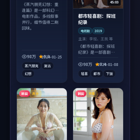
45:03
《蒸汽朋克幻想：重
逢篇》是一部科幻向
都市轻喜剧：探班
电影作品，多线叙事
纪录
并行，细节值得二刷
回味。
电视剧
2019
主演：
李现、王凯 等
《都市轻喜剧：探班
纪录》是一部喜剧向
98万
9.3
2024-01-25
电视剧作品，适合大
屏端观看，细节更丰
98万
7.4
2024-01-08
蒸汽朋克
复古
富。
幻想
轻喜
都市
下饭
韩国
韩国
高分
热播