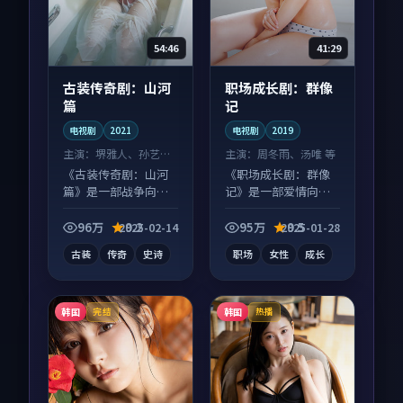
54:46
41:29
古装传奇剧：山河
职场成长剧：群像
篇
记
电视剧
2021
电视剧
2019
主演：
堺雅人、孙艺珍
主演：
周冬雨、汤唯 等
等
《古装传奇剧：山河
《职场成长剧：群像
篇》是一部战争向电
记》是一部爱情向电
视剧作品，适合大屏
视剧作品，适合大屏
端观看，细节更丰
端观看，细节更丰
96万
9.2
95万
9.5
2025-02-14
2025-01-28
富。
富。
古装
传奇
史诗
职场
女性
成长
韩国
韩国
完结
热播