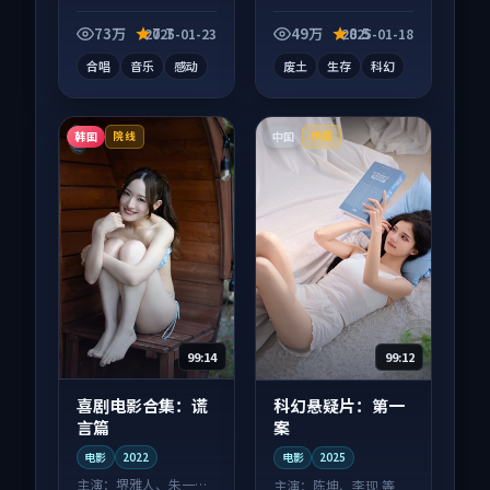
综艺作品，口碑持续
向电影作品，适合大
发酵，适合周末一口
屏端观看，细节更丰
73万
7.7
49万
8.5
2025-01-23
2025-01-18
气刷完。
富。
合唱
音乐
感动
废土
生存
科幻
韩国
中国
院线
热播
99:14
99:12
喜剧电影合集：谎
科幻悬疑片：第一
言篇
案
电影
2022
电影
2025
主演：
堺雅人、朱一龙
主演：
陈坤、李现 等