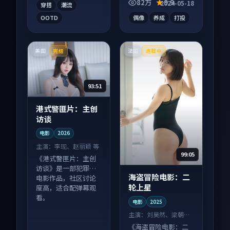
82万
9.9
2024-05-18
穿搭
潮流
OOTD
偶像
养成
打投
美国
法国
完结
连载中
93:51
港式警匪片：主创
访谈
电影
2026
主演：
李现、赵丽颖 等
99:05
《港式警匪片：主创
访谈》是一部犯罪向
海盗冒险电影：二
电影作品，社区讨论
轮上星
度高，适合配弹幕观
看。
电影
2025
主演：
刘昊然、梁朝伟
等
《海盗冒险电影：二