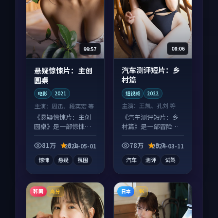
08:06
99:57
汽车测评短片：乡
悬疑惊悚片：主创
村篇
圆桌
短视频
2022
电影
2021
主演：
王凯、孔刘 等
主演：
周迅、段奕宏 等
《汽车测评短片：乡
《悬疑惊悚片：主创
村篇》是一部冒险向
圆桌》是一部惊悚向
短视频作品，片尾彩
电影作品，节奏紧凑
蛋别错过，字幕区常
信息量大，适合沉浸
81万
8.1
78万
9.7
2024-05-01
2024-03-11
有惊喜。
式追看。
惊悚
悬疑
氛围
汽车
测评
试驾
韩国
日本
高分
4K