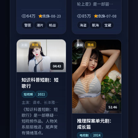
轮上星》是一部冒险
向电影作品，画面质
感在线，配乐与镜头
64万
9.9
85万
9.9
2024-08-23
2024-07-08
配合度高。
警匪
港片
枪战
海盗
航海
宝藏
法国
美国
院线
院线
04:43
知识科普短剧：短
歌行
短视频
2021
主演：
谭卓、长泽雅美
51:46
等
《知识科普短剧：短
歌行》是一部悬疑向
推理探案单元剧：
短视频作品，人物关
成长篇
系层层推进，尾声常
有情绪落点。
电视剧
2024