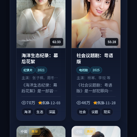
61:33
55:28
海洋生态纪录：幕
社会议题剧：粤语
后花絮
版
纪录片
2021
电视剧
2025
主演：
张子枫、周冬雨
主演：
杨幂、李现 等
等
《海洋生态纪录：幕
《社会议题剧：粤语
后花絮》是一部冒险
版》是一部犯罪向电
向纪录片作品，节奏
视剧作品，类型元素
紧凑信息量大，适合
齐全，观感爽快不拖
70万
8.0
46万
9.1
2024-12-03
2024-11-28
沉浸式追看。
沓。
海洋
生态
深蓝
社会
议题
现实
中国
中国
高分
高分