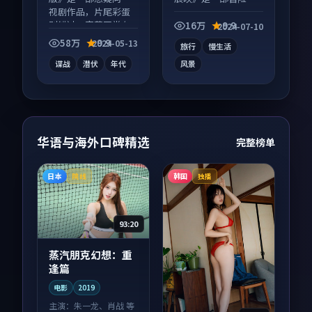
视剧作品，片尾彩蛋
综艺作品，片尾彩蛋
别错过，字幕区常有
别错过，字幕区常有
16万
9.9
2024-07-10
惊喜。
惊喜。
58万
9.9
2024-05-13
旅行
慢生活
谍战
潜伏
年代
风景
华语与海外口碑精选
完整榜单
日本
韩国
院线
独播
93:20
蒸汽朋克幻想：重
逢篇
电影
2019
主演：
朱一龙、肖战 等