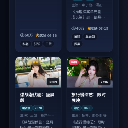
主演：
章子怡、河正宇
等
《推理探案单元剧：
成长篇》是一部悬疑
向电视剧作品，人物
关系层层推进，尾声
40万
9.9
2024-08-18
常有情绪落点。
60万
9.9
2024-06-16
推理
单元剧
科普
知识
干货
探案
中国
韩国
连载中
独播
39:09
77:07
谍战潜伏剧：竖屏
旅行慢综艺：限时
版
展映
电视剧
2020
综艺
2020
主演：
王凯、易烊千玺
主演：
杨幂、周冬雨 等
等
《谍战潜伏剧：竖屏
《旅行慢综艺：限时
版》是一部悬疑向电
展映》是一部冒险向