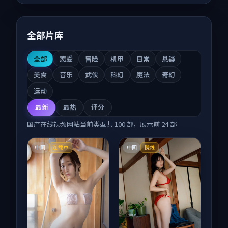
全部片库
全部
恋爱
冒险
机甲
日常
悬疑
美食
音乐
武侠
科幻
魔法
奇幻
运动
最新
最热
评分
国产在线视频网站
当前类型共
100
部，展示前
24
部
中国
中国
连载中
院线