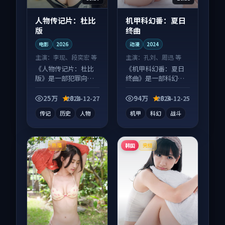
人物传记片：杜比
机甲科幻番：夏日
版
终曲
电影
2026
动漫
2024
主演：
李现、段奕宏 等
主演：
孔刘、周迅 等
《人物传记片：杜比
《机甲科幻番：夏日
版》是一部犯罪向电
终曲》是一部科幻向
影作品，人物关系层
动漫作品，社区讨论
层推进，尾声常有情
度高，适合配弹幕观
25万
8.1
94万
8.3
2024-12-27
2024-12-25
绪落点。
看。
传记
历史
人物
机甲
科幻
战斗
中国
韩国
热播
完结